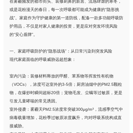
在雾霾频发的都市街头、装修刺鼻的新居、流感肆虐的寒冬，
或是花粉漫天的春日，每一次呼吸都可能成为健康的“隐形挑
战”。家庭作为守护健康的第一道防线，配备一款多功能呼吸防
护用品，不仅是对家人健康的投资，更是应对突发环境风险
的“安心盾牌”。
一、家庭呼吸防护的“隐形战场”：从日常污染到突发风险
现代家庭面临的呼吸威胁远超想象：
室内污染：装修材料释放的甲醛、苯系物等挥发性有机物
（VOCs），浓度可达室外的3-5倍；厨房油烟中的PM2.5颗粒
物，在爆炒时瞬间超标20倍；宠物毛发、尘螨等过敏原，更是
引发儿童哮喘的常见诱因。
室外侵袭：雾霾天PM2.5浓度常突破300μg/m³，流感季空气中
病毒载量增加，花粉季过敏原浓度飙升，均对呼吸系统构成直
接威胁。