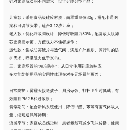
针对家庭成员的不同需求，设计分龄分型产品：
儿童款：采用食品级硅胶材质，面罩重量仅80g，搭配卡通图
案和可调节头带，适合3-12岁儿童；
老人款：优化呼吸阀设计，降低呼吸阻力30%，配备放大版滤
芯更换提示窗，方便视力不佳者操作；
运动款：集成防雾镜片与透气阀，满足户外跑步、骑行时的防
护需求，呼吸阻力低于30Pa。
三、家庭场景的“精准防护”：从日常使用到应急响应
多功能防护用品的实用性体现在对多元场景的覆盖：
日常防护：雾霾天接送孩子、厨房做饭、打扫卫生时佩戴，有
效阻挡PM2.5和过敏原；
装修期间：配合新风系统使用，降低甲醛、苯等有害气体吸入
量，缩短通风等待期；
流感季节：家庭成员感染时，患者佩戴可减少飞沫传播，健康