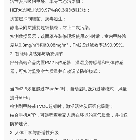
活性炭层吸附甲醛、苯等气态污染物；
HEPA滤网过滤99.97%的0.3微米颗粒物；
抗菌层抑制细菌、病毒滋生；
静电吸附层捕捉超细颗粒，防止二次污染。
实测数据显示，该面罩在装修现场使用2小时后，室内甲醛浓
度从0.3mg/m³降至0.08mg/m³，PM2.5过滤效率达99.95%。
2. 智能环境感知与动态调节
部分高端产品内置PM2.5传感器、温湿度传感器和气体传感
器，可实时监测空气质量并自动调节防护模式：
当PM2.5浓度超过75μg/m³时，自动启动强力过滤模式，风量
提升50%；
检测到甲醛或TVOC超标时，激活活性炭层强化吸附；
结合手机APP，可远程查看家人所在环境的空气质量，并推送
防护建议。
3. 人体工学与舒适性升级