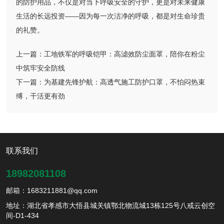
的防护用品，不仅是对当下呼吸安全的守护，更是对未来健康
生活的长远投资——因为每一次洁净的呼吸，都是对生命珍贵
的礼赞。
上一篇：
工地铁军的呼吸铠甲：高滤效防尘面罩，陪你在粉尘
中筑牢安全防线
下一篇：
为基建先锋护航：高透气施工防护口罩，不怕闷热束
缚，干活更有劲
联系我们
18982081108
邮箱：1683211881@qq.com
地址：湖北省孝感市大悟县城关镇鄂北物流城13栋125号八戒云创空
间-D1-434